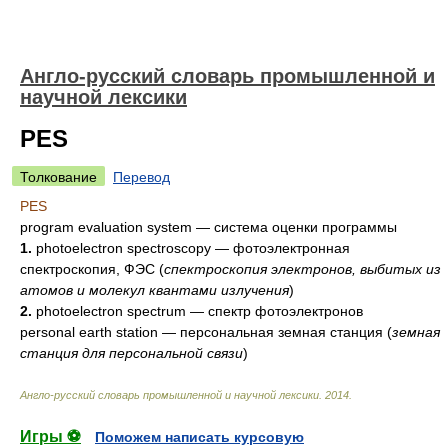
Англо-русский словарь промышленной и
научной лексики
PES
Толкование
Перевод
PES
program evaluation system
—
система оценки программы
1.
photoelectron spectroscopy
—
фотоэлектронная
спектроскопия, ФЭС
(
спектроскопия электронов, выбитых из
атомов и молекул квантами излучения
)
2.
photoelectron spectrum
—
спектр фотоэлектронов
personal earth station
—
персональная земная станция
(
земная
станция для персональной связи
)
Англо-русский словарь промышленной и научной лексики
.
2014
.
Игры ⚽
Поможем написать курсовую