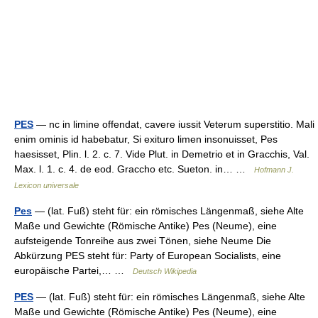
PES
— nc in limine offendat, cavere iussit Veterum superstitio. Mali
enim ominis id habebatur, Si exituro limen insonuisset, Pes
haesisset, Plin. l. 2. c. 7. Vide Plut. in Demetrio et in Gracchis, Val.
Max. l. 1. c. 4. de eod. Graccho etc. Sueton. in… …
Hofmann J.
Lexicon universale
Pes
— (lat. Fuß) steht für: ein römisches Längenmaß, siehe Alte
Maße und Gewichte (Römische Antike) Pes (Neume), eine
aufsteigende Tonreihe aus zwei Tönen, siehe Neume Die
Abkürzung PES steht für: Party of European Socialists, eine
europäische Partei,… …
Deutsch Wikipedia
PES
— (lat. Fuß) steht für: ein römisches Längenmaß, siehe Alte
Maße und Gewichte (Römische Antike) Pes (Neume), eine