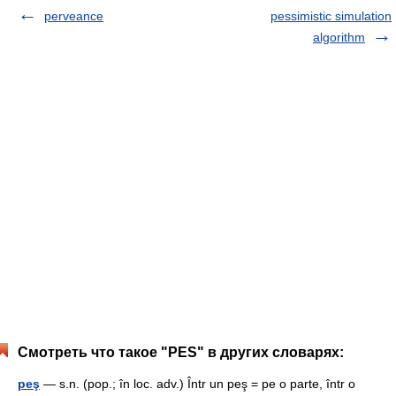
perveance
pessimistic simulation
algorithm
Смотреть что такое "PES" в других словарях:
peş
— s.n. (pop.; în loc. adv.) Într un peş = pe o parte, într o