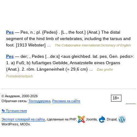
Pes
— Pes, n.; pl. {Pedes} . [L., the foot.] (Anat.) The distal
segment of the hind limb of vertebrates, including the tarsus and
foot. [1913 Webster] …
The Collaborative International Dictionary of English
Pes
— der; , Pedes [...de:s] <aus gleichbed. lat. pes, Gen. pedis>:
1. a) Fuß; b) fußartiges Gebilde, Ansatzstelle eines Organs
(Anat.). 2. röm. Längeneinheit (= 29,6 cm) …
Das große
Fremdwörterbuch
© Академик, 2000-2026
18+
Обратная связь:
Техподдержка
,
Реклама на сайте
👣 Путешествия
Экспорт словарей на сайты
, сделанные на PHP,
Joomla,
Drupal,
WordPress, MODx.