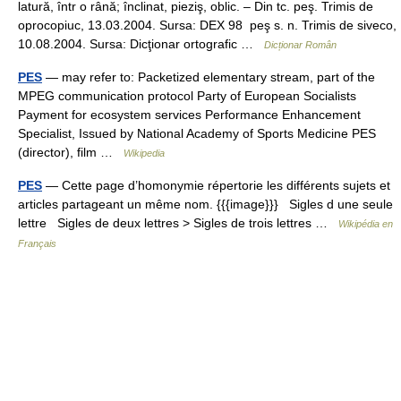
latură, într o rână; înclinat, pieziş, oblic. – Din tc. peş. Trimis de
oprocopiuc, 13.03.2004. Sursa: DEX 98 peş s. n. Trimis de siveco,
10.08.2004. Sursa: Dicţionar ortografic …
Dicționar Român
PES
— may refer to: Packetized elementary stream, part of the
MPEG communication protocol Party of European Socialists
Payment for ecosystem services Performance Enhancement
Specialist, Issued by National Academy of Sports Medicine PES
(director), film …
Wikipedia
PES
— Cette page d’homonymie répertorie les différents sujets et
articles partageant un même nom. {{{image}}} Sigles d une seule
lettre Sigles de deux lettres > Sigles de trois lettres …
Wikipédia en
Français