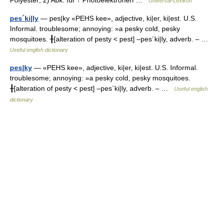
Polyester; 2) Abk. für ↑ Photoelektronen …
Universal-Lexikon
pes´ki|ly
— pes|ky «PEHS kee», adjective, ki|er, ki|est. U.S.
Informal. troublesome; annoying: »a pesky cold, pesky
mosquitoes. ╂[alteration of pesty < pest] –pes´ki|ly, adverb. – …
Useful english dictionary
pes|ky
— «PEHS kee», adjective, ki|er, ki|est. U.S. Informal.
troublesome; annoying: »a pesky cold, pesky mosquitoes.
╂[alteration of pesty < pest] –pes´ki|ly, adverb. – …
Useful english
dictionary